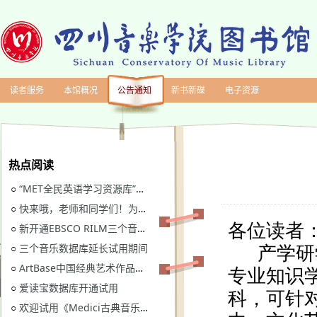
读者服务
本馆概况
公告通知
新书新碟
电子资源
热点阅读
“MET全民英语学习资源库”继续开通试用
○
快来哦，老师和同学们！为川音图书馆“十四五”规划建言献策
○
新开通EBSCO RILM三个音乐类数据库免费试用
○
三个音乐数据库延长试用期间
○
ArtBase中国经典艺术作品数据库继续开通试用通知
○
爱读宝数据库开通试用
○
欢迎试用《Medici古典音乐视听图书馆》
○