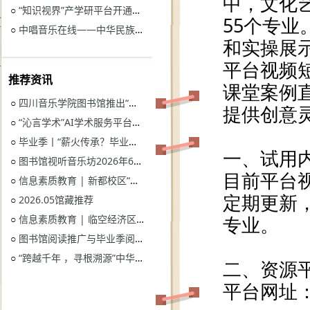
“知识视界”产学研平台开通试用通知
○
中唱音乐在线——中华民族音乐与戏曲资源库开通试用
○
推荐资讯
四川音乐学院图书馆推出“忆长征？书香路”纪念中国工农红军长征胜利90周年系列活动
○
“沁言学术”AI学术服务平台开通试用
○
毕业季丨“薪火传承？毕业生图书漂流”活动
○
图书馆视听音乐坊2026年6月展播季
○
信息素质教育 | 新都校区“图书馆多媒体资源的鉴赏和利用”电子资源讲座
○
2026.05馆藏推荐
○
信息素质教育 | 临空经济区校区“读秀学术资源一站式获取与电子资源远程访问”电子资源讲座
○
图书馆阅读推广与毕业季阅读活动意见征集
○
“跨越千年 ，寻根溯源”中华优秀传统文化主题活动获奖名单
○