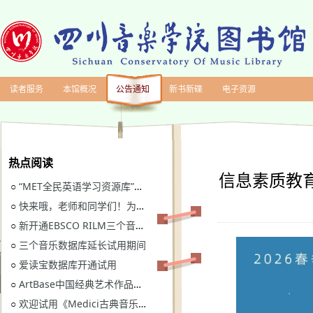
读者服务
本馆概况
公告通知
新书新碟
电子资源
热点阅读
信息素质教育
“MET全民英语学习资源库”继续开通试用
○
快来哦，老师和同学们！为川音图书馆“十四五”规划建言献策
○
新开通EBSCO RILM三个音乐类数据库免费试用
○
三个音乐数据库延长试用期间
○
爱读宝数据库开通试用
○
ArtBase中国经典艺术作品数据库继续开通试用通知
○
欢迎试用《Medici古典音乐视听图书馆》
○