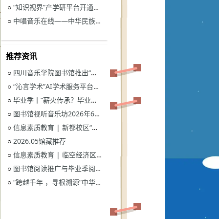
“知识视界”产学研平台开通试用通知
○
中唱音乐在线——中华民族音乐与戏曲资源库开通试用
○
推荐资讯
四川音乐学院图书馆推出“忆长征？书香路”纪念中国工农红军长征胜利90周年系列活动
○
“沁言学术”AI学术服务平台开通试用
○
毕业季丨“薪火传承？毕业生图书漂流”活动
○
图书馆视听音乐坊2026年6月展播季
○
信息素质教育 | 新都校区“图书馆多媒体资源的鉴赏和利用”电子资源讲座
○
2026.05馆藏推荐
○
信息素质教育 | 临空经济区校区“读秀学术资源一站式获取与电子资源远程访问”电子资源讲座
○
图书馆阅读推广与毕业季阅读活动意见征集
○
“跨越千年 ，寻根溯源”中华优秀传统文化主题活动获奖名单
○