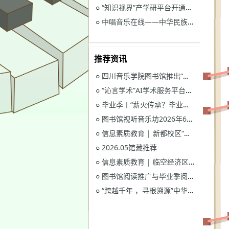
“知识视界”产学研平台开通试用通知
○
中唱音乐在线——中华民族音乐与戏曲资源库开通试用
○
推荐资讯
四川音乐学院图书馆推出“忆长征？书香路”纪念中国工农红军长征胜利90周年系列活动
○
“沁言学术”AI学术服务平台开通试用
○
毕业季丨“薪火传承？毕业生图书漂流”活动
○
图书馆视听音乐坊2026年6月展播季
○
信息素质教育 | 新都校区“图书馆多媒体资源的鉴赏和利用”电子资源讲座
○
2026.05馆藏推荐
○
信息素质教育 | 临空经济区校区“读秀学术资源一站式获取与电子资源远程访问”电子资源讲座
○
图书馆阅读推广与毕业季阅读活动意见征集
○
“跨越千年 ，寻根溯源”中华优秀传统文化主题活动获奖名单
○