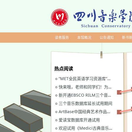
读者服务
本馆概况
公告通知
新书
热点阅读
“MET全民英语学习资源库”继续开通试用
○
快来哦，老师和同学们！为川音图书馆“十四五”规划建言献策
○
新开通EBSCO RILM三个音乐类数据库免费试用
○
三个音乐数据库延长试用期间
○
ArtBase中国经典艺术作品数据库继续开通试用通知
○
爱读宝数据库开通试用
○
欢迎试用《Medici古典音乐视听图书馆》
○