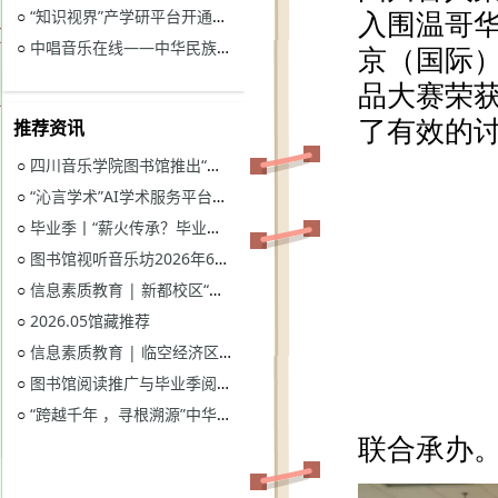
“知识视界”产学研平台开通试用通知
○
中唱音乐在线——中华民族音乐与戏曲资源库开通试用
○
推荐资讯
四川音乐学院图书馆推出“忆长征？书香路”纪念中国工农红军长征胜利90周年系列活动
○
“沁言学术”AI学术服务平台开通试用
○
毕业季丨“薪火传承？毕业生图书漂流”活动
○
图书馆视听音乐坊2026年6月展播季
○
信息素质教育 | 新都校区“图书馆多媒体资源的鉴赏和利用”电子资源讲座
○
2026.05馆藏推荐
○
信息素质教育 | 临空经济区校区“读秀学术资源一站式获取与电子资源远程访问”电子资源讲座
○
图书馆阅读推广与毕业季阅读活动意见征集
○
“跨越千年 ，寻根溯源”中华优秀传统文化主题活动获奖名单
○