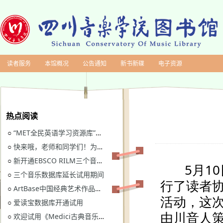
读者服务
本馆概况
公告通知
新书新碟
电子资源
热点阅读
“MET全民英语学习资源库”继续开通试用
○
快来哦，老师和同学们！为川音图书馆“十四五”规划建言献策
○
新开通EBSCO RILM三个音乐类数据库免费试用
○
三个音乐数据库延长试用期间
○
ArtBase中国经典艺术作品数据库继续开通试用通知
○
爱读宝数据库开通试用
○
欢迎试用《Medici古典音乐视听图书馆》
○