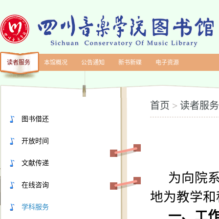
读者服务
本馆概况
公告通知
新书新碟
电子资源
首页
读者服务
>
图书借还
开放时间
文献传递
为向院
在线咨询
地为教学和
学科服务
一、工