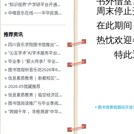
“知识视界”产学研平台开通试用通知
○
中唱音乐在线——中华民族音乐与戏曲资源库开通试用
○
推荐资讯
四川音乐学院图书馆推出“忆长征？书香路”纪念中国工农红军长征胜利90周年系列活动
○
“沁言学术”AI学术服务平台开通试用
○
毕业季丨“薪火传承？毕业生图书漂流”活动
○
图书馆视听音乐坊2026年6月展播季
○
信息素质教育 | 新都校区“图书馆多媒体资源的鉴赏和利用”电子资源讲座
○
2026.05馆藏推荐
○
信息素质教育 | 临空经济区校区“读秀学术资源一站式获取与电子资源远程访问”电子资源讲座
○
图书馆阅读推广与毕业季阅读活动意见征集
○
图书馆寒假期间开放
“跨越千年 ，寻根溯源”中华优秀传统文化主题活动获奖名单
○