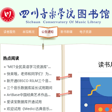
读者服务
本馆概况
公告通知
新书新碟
电子资源
热点阅读
读书
“MET全民英语学习资源库”继续开通试用
○
快来哦，老师和同学们！为川音图书馆“十四五”规划建言献策
○
新开通EBSCO RILM三个音乐类数据库免费试用
○
三个音乐数据库延长试用期间
○
ArtBase中国经典艺术作品数据库继续开通试用通知
○
爱读宝数据库开通试用
○
欢迎试用《Medici古典音乐视听图书馆》
○