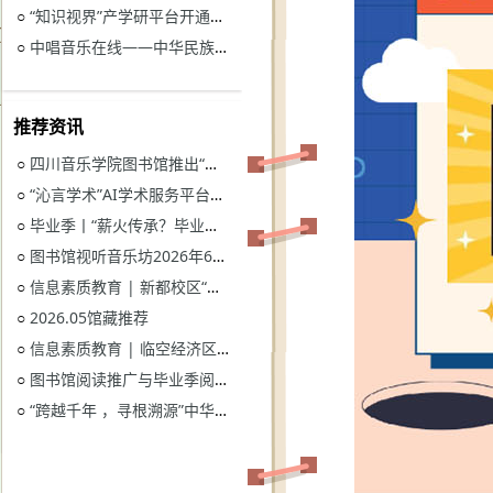
“知识视界”产学研平台开通试用通知
○
中唱音乐在线——中华民族音乐与戏曲资源库开通试用
○
推荐资讯
四川音乐学院图书馆推出“忆长征？书香路”纪念中国工农红军长征胜利90周年系列活动
○
“沁言学术”AI学术服务平台开通试用
○
毕业季丨“薪火传承？毕业生图书漂流”活动
○
图书馆视听音乐坊2026年6月展播季
○
信息素质教育 | 新都校区“图书馆多媒体资源的鉴赏和利用”电子资源讲座
○
2026.05馆藏推荐
○
信息素质教育 | 临空经济区校区“读秀学术资源一站式获取与电子资源远程访问”电子资源讲座
○
图书馆阅读推广与毕业季阅读活动意见征集
○
“跨越千年 ，寻根溯源”中华优秀传统文化主题活动获奖名单
○