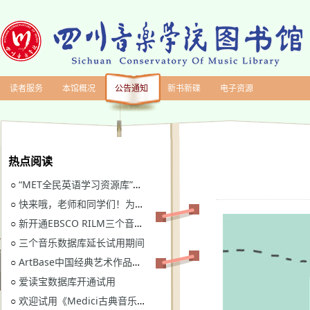
读者服务
本馆概况
公告通知
新书新碟
电子资源
热点阅读
“MET全民英语学习资源库”继续开通试用
○
快来哦，老师和同学们！为川音图书馆“十四五”规划建言献策
○
新开通EBSCO RILM三个音乐类数据库免费试用
○
三个音乐数据库延长试用期间
○
ArtBase中国经典艺术作品数据库继续开通试用通知
○
爱读宝数据库开通试用
○
欢迎试用《Medici古典音乐视听图书馆》
○