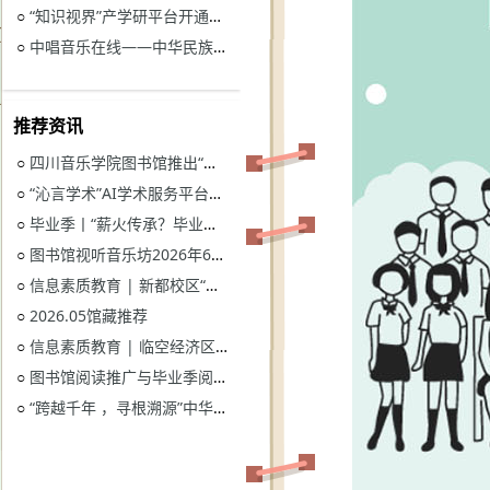
“知识视界”产学研平台开通试用通知
○
中唱音乐在线——中华民族音乐与戏曲资源库开通试用
○
推荐资讯
四川音乐学院图书馆推出“忆长征？书香路”纪念中国工农红军长征胜利90周年系列活动
○
“沁言学术”AI学术服务平台开通试用
○
毕业季丨“薪火传承？毕业生图书漂流”活动
○
图书馆视听音乐坊2026年6月展播季
○
信息素质教育 | 新都校区“图书馆多媒体资源的鉴赏和利用”电子资源讲座
○
2026.05馆藏推荐
○
信息素质教育 | 临空经济区校区“读秀学术资源一站式获取与电子资源远程访问”电子资源讲座
○
图书馆阅读推广与毕业季阅读活动意见征集
○
“跨越千年 ，寻根溯源”中华优秀传统文化主题活动获奖名单
○