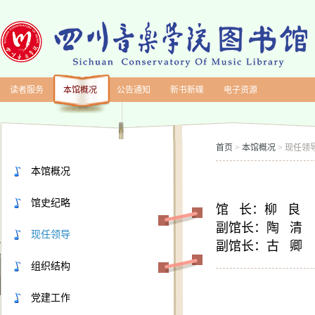
读者服务
本馆概况
公告通知
新书新碟
电子资源
首页
本馆概况
现任领
>
>
本馆概况
馆史纪略
馆 长：柳 良
副馆长：陶 清
现任领导
副馆长：古 卿
组织结构
党建工作